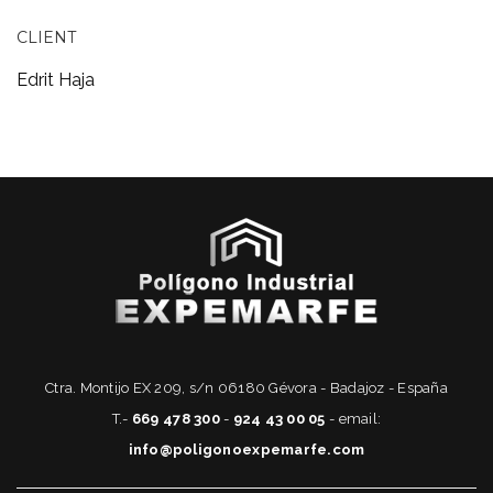
CLIENT
Edrit Haja
Ctra. Montijo EX 209, s/n 06180 Gévora - Badajoz - España
T.-
669 478 300
-
924 43 00 05
- email:
info@poligonoexpemarfe.com