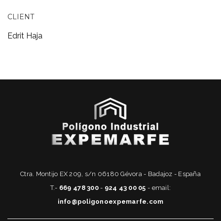
CLIENT
Edrit Haja
Ctra. Montijo EX 209, s/n 06180 Gévora - Badajoz - España
T.-
669 478 300
-
924 43 00 05
- email:
info@poligonoexpemarfe.com